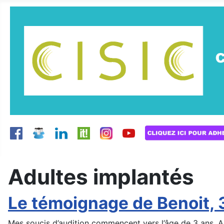
Adultes implantés
Le témoignage de Benoit, 
Mes soucis d’audition commencent vers l’âge de 3 ans. A