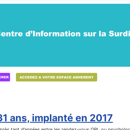
31 ans, implanté en 2017
près tant d’années entre les rendez-vous ORL ou psycholog