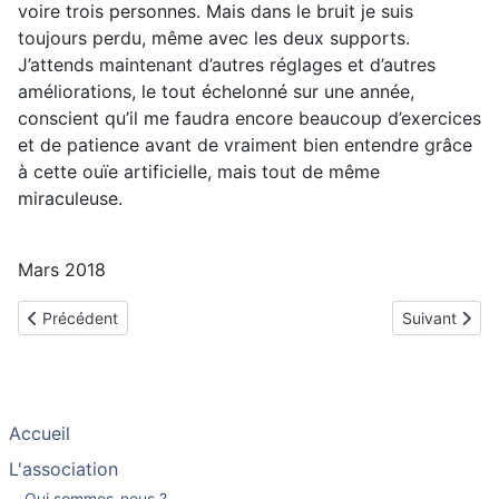
voire trois personnes. Mais dans le bruit je suis
toujours perdu, même avec les deux supports.
J’attends maintenant d’autres réglages et d’autres
améliorations, le tout échelonné sur une année,
conscient qu’il me faudra encore beaucoup d’exercices
et de patience avant de vraiment bien entendre grâce
à cette ouïe artificielle, mais tout de même
miraculeuse.
Mars 2018
Article précédent : Georges, implanté en septembre 2011
Article suiva
Précédent
Suivant
Accueil
L'association
Qui sommes-nous ?