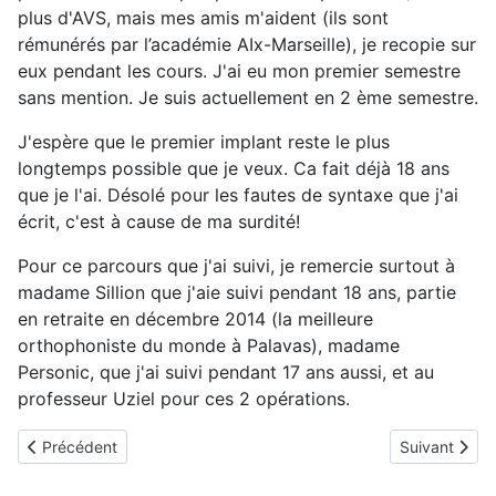
plus d'AVS, mais mes amis m'aident (ils sont
rémunérés par l’académie AIx-Marseille), je recopie sur
eux pendant les cours. J'ai eu mon premier semestre
sans mention. Je suis actuellement en 2 ème semestre.
J'espère que le premier implant reste le plus
longtemps possible que je veux. Ca fait déjà 18 ans
que je l'ai. Désolé pour les fautes de syntaxe que j'ai
écrit, c'est à cause de ma surdité!
Pour ce parcours que j'ai suivi, je remercie surtout à
madame Sillion que j'aie suivi pendant 18 ans, partie
en retraite en décembre 2014 (la meilleure
orthophoniste du monde à Palavas), madame
Personic, que j'ai suivi pendant 17 ans aussi, et au
professeur Uziel pour ces 2 opérations.
Article précédent : Eric , 51 ans Implanté en juin 2011 à Reims
Article suiva
Précédent
Suivant