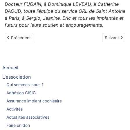
Docteur FUGAIN, à Dominique LEVEAU, à Catherine
DAOUD, toute l’équipe du service ORL de Saint Antoine
à Paris, à Sergio, Jeanine, Eric et tous les implantés et
futurs pour leurs soutien et encouragements.
Article précédent : Christine implantée en février 2003
Article suiv
Précédent
Suivant
Accueil
L'association
Qui sommes-nous ?
Adhésion CISIC
Assurance implant cochléaire
Activités
Actualités associatives
Faire un don