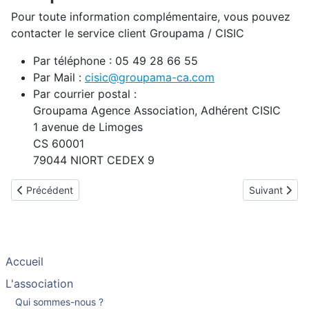
Pour toute information complémentaire, vous pouvez
contacter le service client Groupama / CISIC
Par téléphone : 05 49 28 66 55
Par Mail :
cisic@groupama-ca.com
Par courrier postal :
Groupama Agence Association, Adhérent CISIC
1 avenue de Limoges
CS 60001
79044 NIORT CEDEX 9
Article précédent : Foire Aux Questions – Offres d’assurance CI
Article suiva
Précédent
Suivant
Accueil
L'association
Qui sommes-nous ?