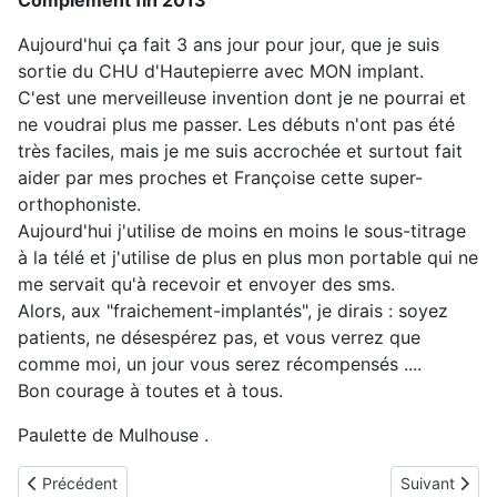
Complément fin 2013
Aujourd'hui ça fait 3 ans jour pour jour, que je suis
sortie du CHU d'Hautepierre avec MON implant.
C'est une merveilleuse invention dont je ne pourrai et
ne voudrai plus me passer. Les débuts n'ont pas été
très faciles, mais je me suis accrochée et surtout fait
aider par mes proches et Françoise cette super-
orthophoniste.
Aujourd'hui j'utilise de moins en moins le sous-titrage
à la télé et j'utilise de plus en plus mon portable qui ne
me servait qu'à recevoir et envoyer des sms.
Alors, aux "fraichement-implantés", je dirais : soyez
patients, ne désespérez pas, et vous verrez que
comme moi, un jour vous serez récompensés ....
Bon courage à toutes et à tous.
Paulette de Mulhouse .
Article précédent : Evelyne implantée en Novembre 2010
Article suiva
Précédent
Suivant