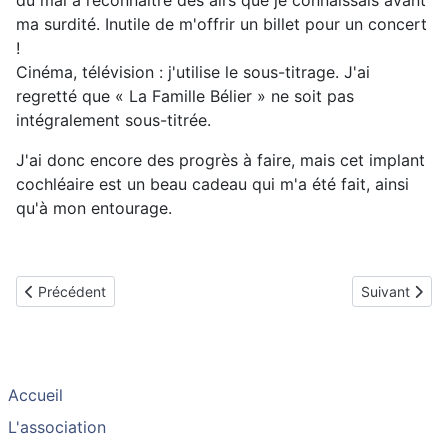
du mal à reconnaître des airs que je connaissais avant
ma surdité. Inutile de m'offrir un billet pour un concert
!
Cinéma, télévision : j'utilise le sous-titrage. J'ai
regretté que « La Famille Bélier » ne soit pas
intégralement sous-titrée.
J'ai donc encore des progrès à faire, mais cet implant
cochléaire est un beau cadeau qui m'a été fait, ainsi
qu'à mon entourage.
Article précédent : Suzette, implantée en novembre 2012
Article suiva
Précédent
Suivant
Accueil
L'association