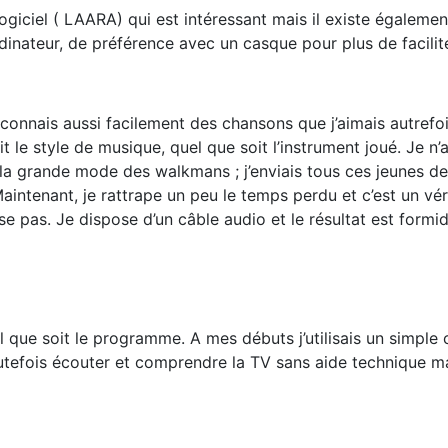
logiciel ( LAARA) qui est intéressant mais il existe égalemen
dinateur, de préférence avec un casque pour plus de facilit
connais aussi facilement des chansons que j’aimais autrefoi
oit le style de musique, quel que soit l’instrument joué. Je 
it la grande mode des walkmans ; j’enviais tous ces jeunes d
Maintenant, je rattrape un peu le temps perdu et c’est un vér
e pas. Je dispose d’un câble audio et le résultat est formid
l que soit le programme. A mes débuts j’utilisais un simple c
outefois écouter et comprendre la TV sans aide technique m