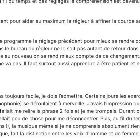
u fil du temps et des réglages la compréhension est devenue 
ssent pour aider au maximum le régleur à affiner la courbe a
e programme le réglage précédent pour mieux se rendre compt
ns le bureau du régleur ne le soit pas autant de retour dan
e au nouveau on se rend mieux compte de ce changement. Bi
ne va pas. Il faut surtout aussi apprendre à être patient et 
toujours facile, je dois l’admettre. Certains jours les exer
ophonie) se déroulaient à merveille. J’avais l’impression que
il fallait me relire la phrase 2 fois et je me trompais. Duran
llait peu de chose pour me déconcentrer. Puis, au fil du tem
ns !), la musique même si je ne comprenais absolument rien.
sique, fait la distinction entre les voix d’homme et de femme