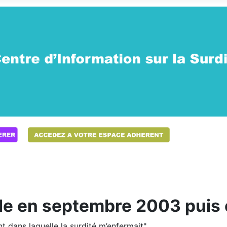
ale en septembre 2003 puis
nt dans laquelle la surdité m’enfermait"