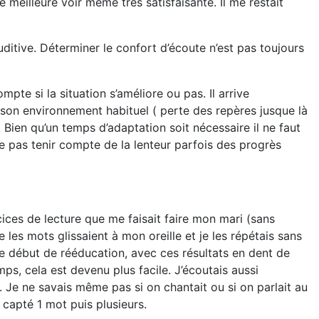
meilleure voir même très satisfaisante. Il me restait
uditive. Déterminer le confort d’écoute n’est pas toujours
e si la situation s’améliore ou pas. Il arrive
s son environnement habituel ( perte des repères jusque là
en qu’un temps d’adaptation soit nécessaire il ne faut
ne pas tenir compte de la lenteur parfois des progrès
cices de lecture que me faisait faire mon mari (sans
 les mots glissaient à mon oreille et je les répétais sans
t ce début de rééducation, avec ces résultats en dent de
ps, cela est devenu plus facile. J’écoutais aussi
 Je ne savais même pas si on chantait ou si on parlait au
, capté 1 mot puis plusieurs.