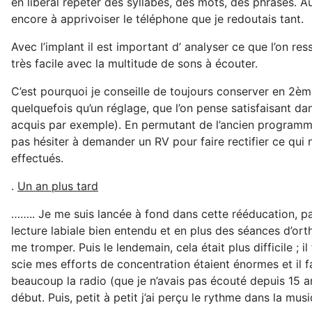
en libéral répéter des syllabes, des mots, des phrases. A
encore à apprivoiser le téléphone que je redoutais tant.
Avec l’implant il est important d’ analyser ce que l’on re
très facile avec la multitude de sons à écouter.
C’est pourquoi je conseille de toujours conserver en 2èm
quelquefois qu’un réglage, que l’on pense satisfaisant da
acquis par exemple). En permutant de l’ancien programm
pas hésiter à demander un RV pour faire rectifier ce qui 
effectués.
.
Un an plus tard
…….. Je me suis lancée à fond dans cette rééducation, pas 
lecture labiale bien entendu et en plus des séances d’orth
me tromper. Puis le lendemain, cela était plus difficile ; 
scie mes efforts de concentration étaient énormes et il fa
beaucoup la radio (que je n’avais pas écouté depuis 15 a
début. Puis, petit à petit j’ai perçu le rythme dans la mu