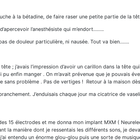
e à la bétadine, de faire raser une petite partie de la tête
s d’apercevoir l’anesthésiste qui m’endort……..
pas de douleur particulière, ni nausée. Tout va bien…….
 tête ; j’avais l’impression d’avoir un carillon dans la tête 
j’ai pu enfin manger . On m’avait prévenue que je pouvais év
ée sans problème . Pas de vertiges ! Retour à la maison dès 
branchement. J’enduisais chaque jour ma cicatrice de vaselin
s des 15 électrodes et me donna mon implant MXM ( Neurelec
ant la manière dont je ressentais les différents sons, je dev
j’ai entendu un énorme glou-glou puis une sorte de musique