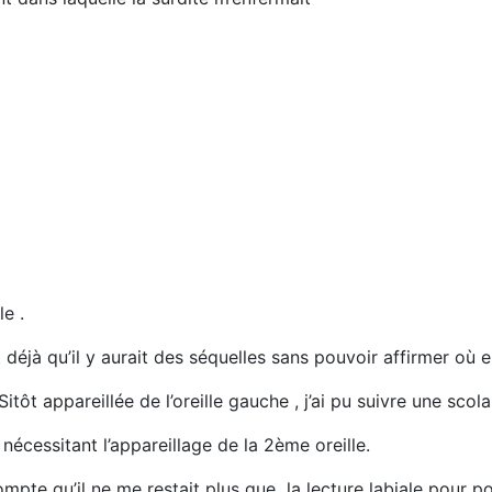
e .
déjà qu’il y aurait des séquelles sans pouvoir affirmer où el
tôt appareillée de l’oreille gauche , j’ai pu suivre une scolar
écessitant l’appareillage de la 2ème oreille.
compte qu’il ne me restait plus que la lecture labiale pou