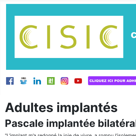
Adultes implantés
Pascale implantée bilatér
"L’implant m’a redonné la joie de vivre, a rompu l’isoleme