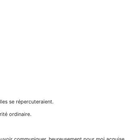
les se répercuteraient.
ité ordinaire.
r pouvoir communiquer, heureusement pour moi acquise