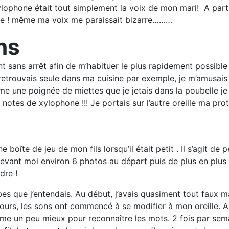
lophone était tout simplement la voix de mon mari! A parti
sique ! même ma voix me paraissait bizarre………
ns
nt sans arrêt afin de m’habituer le plus rapidement possible
etrouvais seule dans ma cuisine par exemple, je m’amusais à
me une poignée de miettes que je jetais dans la poubelle je
 notes de xylophone !!! Je portais sur l’autre oreille ma 
 boîte de jeu de mon fils lorsqu’il était petit . Il s’agit de
is devant moi environ 6 photos au départ puis de plus en plu
dre !
abes que j’entendais. Au début, j’avais quasiment tout faux m
jours, les sons ont commencé à se modifier à mon oreille. A
 un peu mieux pour reconnaître les mots. 2 fois par semaine