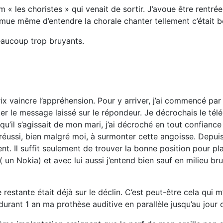
 « les choristes » qui venait de sortir. J’avoue être rentrée 
émue même d’entendre la chorale chanter tellement c’était b
eaucoup trop bruyants.
prix vaincre l’appréhension. Pour y arriver, j’ai commencé p
uter le message laissé sur le répondeur. Je décrochais le t
qu’il s’agissait de mon mari, j’ai décroché en tout confiance e
réussi, bien malgré moi, à surmonter cette angoisse. Depuis 
ement. Il suffit seulement de trouver la bonne position pour 
 ( un Nokia) et avec lui aussi j’entend bien sauf en milieu 
 restante était déjà sur le déclin. C’est peut-être cela qui 
urant 1 an ma prothèse auditive en parallèle jusqu’au jour o