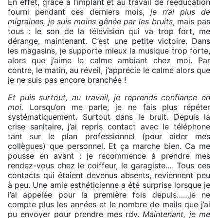
En effet, grâce à l’implant et au travail de rééducation
fourni pendant ces derniers mois,
je n’ai plus de
migraines, je suis moins gênée
par les bruits
, mais pas
tous : le son de la télévision qui va trop fort, me
dérange, maintenant. C’est une petite victoire. Dans
les magasins, je supporte mieux la musique trop forte,
alors que j’aime le calme ambiant chez moi. Par
contre, le matin, au réveil, j’apprécie le calme alors que
je ne suis pas encore branchée !
Et puis surtout, au travail, je reprends confiance en
moi.
Lorsqu’on me parle, je ne fais plus répéter
systématiquement. Surtout dans le bruit. Depuis la
crise sanitaire, j’ai repris contact avec le téléphone
tant sur le plan professionnel (pour aider mes
collègues) que personnel. Et ça marche bien. Ca me
pousse en avant : je recommence à prendre mes
rendez-vous chez le coiffeur, le garagiste…. Tous ces
contacts qui étaient devenus absents, reviennent peu
à peu. Une amie esthéticienne a été surprise lorsque je
l’ai appelée pour la première fois depuis……je ne
compte plus les années et le nombre de mails que j’ai
pu envoyer pour prendre mes rdv.
Maintenant, je me