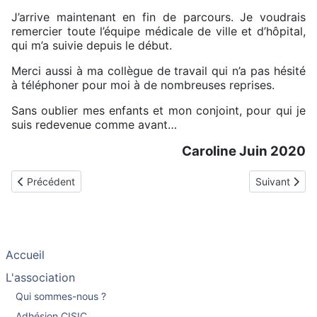
J’arrive maintenant en fin de parcours. Je voudrais
remercier toute l’équipe médicale de ville et d’hôpital,
qui m’a suivie depuis le début.
Merci aussi à ma collègue de travail qui n’a pas hésité
à téléphoner pour moi à de nombreuses reprises.
Sans oublier mes enfants et mon conjoint, pour qui je
suis redevenue comme avant…
Caroline Juin 2020
Article précédent : Témoignage de Caroline implantée en octobr
Article suiva
Précédent
Suivant
Accueil
L'association
Qui sommes-nous ?
Adhésion CISIC