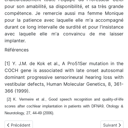
pour son amabilité, sa disponibilité, et sa très grande
compétence. Je remercie aussi ma femme Monique
pour la patience avec laquelle elle m'a accompagné
durant ce long intervalle de surdité et pour l'insistance
avec laquelle elle m'a convaincu de me laisser
implanter.
Références
[1] Y. J.M. de Kok et al., A Pro51Ser mutation in the
COCH gene is associated with late onset autosomal
dominant progressive sensorineural hearing loss with
vestibular defects, Human Molecular Genetics, 8, 361-
366 (1999).
[2] K. Vermeire et al., Good speech recognition and quality-of-life
scores after cochlear implantation in patients with DFNA9, Otology &
Neurotology, 27, 44-49 (2006).
Article précédent : Jean-Emmanuel implanté en juillet 2006
Article suiva
Précédent
Suivant