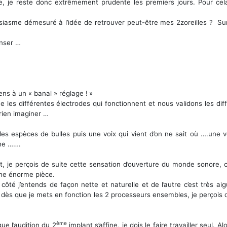
e, je reste donc extrêmement prudente les premiers jours. Pour cela,
ousiasme démesuré à l’idée de retrouver peut-être mes 2zoreilles ? Surt
enser …
iens à un « banal » réglage !
»
s différentes électrodes qui fonctionnent et nous validons les diffé
rien imaginer …
s espèces de bulles puis une voix qui vient d’on ne sait où ….une v
che …….
t, je perçois de suite cette sensation d’ouverture du monde sonore,
une énorme pièce.
n côté j’entends de façon nette et naturelle et de l’autre c’est très 
 dès que je mets en fonction les 2 processeurs ensembles, je perçois d
ème
e l’audition du 2
implant s’affine, je dois le faire travailler seul. 