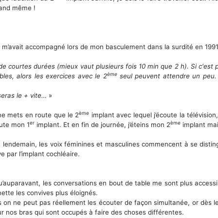
quand même !
’avait accompagné lors de mon basculement dans la surdité en 1991 et 
e courtes durées (mieux vaut plusieurs fois 10 min que 2 h). Si c'est 
ème
les, alors les exercices avec le 2
seul peuvent attendre un peu. R
eras le + vite…
»
ème
ne mets en route que le 2
implant avec lequel j’écoute la télévisi
er
ème
oute mon 1
implant. Et en fin de journée, j’éteins mon 2
implant mai
le lendemain, les voix féminines et masculines commencent à se distin
e par l’implant cochléaire.
qu’auparavant, les conversations en bout de table me sont plus access
ette les convives plus éloignés.
 on ne peut pas réellement les écouter de façon simultanée, or dès l
r nos bras qui sont occupés à faire des choses différentes.