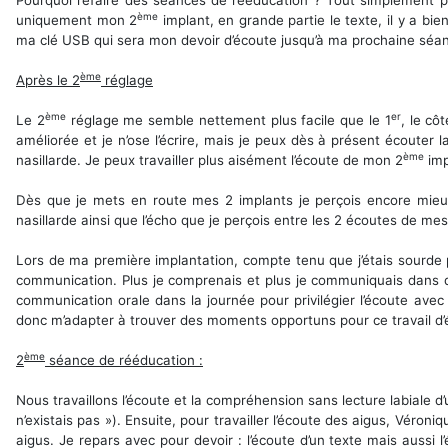
ème
uniquement mon 2
implant, en grande partie le texte, il y a bi
ma clé USB qui sera mon devoir d’écoute jusqu’à ma prochaine séa
ème
Après le 2
réglage
ème
er
Le 2
réglage me semble nettement plus facile que le 1
, le cô
améliorée et je n’ose l’écrire, mais je peux dès à présent écouter 
ème
nasillarde. Je peux travailler plus aisément l’écoute de mon 2
imp
Dès que je mets en route mes 2 implants je perçois encore mieux 
nasillarde ainsi que l’écho que je perçois entre les 2 écoutes de mes
Lors de ma première implantation, compte tenu que j’étais sourde
communication. Plus je comprenais et plus je communiquais dans di
communication orale dans la journée pour privilégier l’écoute ave
donc m’adapter à trouver des moments opportuns pour ce travail d’
ème
2
séance de rééducation :
Nous travaillons l’écoute et la compréhension sans lecture labiale d
n’existais pas »). Ensuite, pour travailler l’écoute des aigus, Véron
aigus. Je repars avec pour devoir : l’écoute d’un texte mais aussi