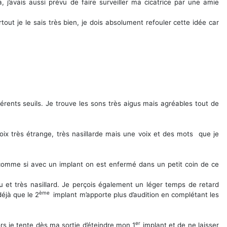
 j’avais aussi prévu de faire surveiller ma cicatrice par une amie
out je le sais très bien, je dois absolument refouler cette idée car
rents seuils. Je trouve les sons très aigus mais agréables tout de
oix très étrange, très nasillarde mais une voix et des mots que je
 comme si avec un implant on est enfermé dans un petit coin de ce
aigu et très nasillard. Je perçois également un léger temps de retard
ème
éjà que le 2
implant m’apporte plus d’audition en complétant les
er
Alors je tente dès ma sortie d’éteindre mon 1
implant et de ne laisser