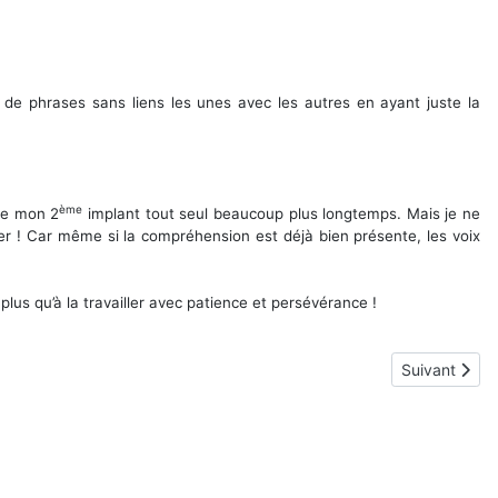
on de phrases sans liens les unes avec les autres en ayant juste la
ème
che mon 2
implant tout seul beaucoup plus longtemps. Mais je ne
péter ! Car même si la compréhension est déjà bien présente, les voix
plus qu’à la travailler avec patience et persévérance !
Article suiva
Suivant