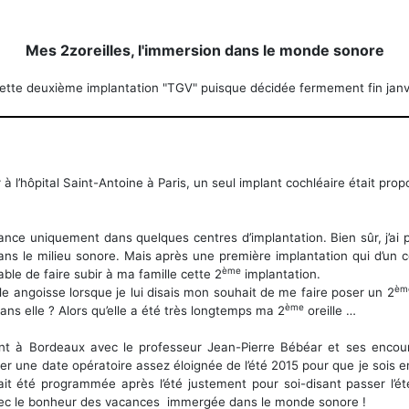
Mes 2zoreilles, l'immersion dans le monde sonore
ette deuxième implantation "TGV" puisque décidée fermement fin janvie
à l’hôpital Saint-Antoine à Paris, un seul implant cochléaire était prop
rance uniquement dans quelques centres d’implantation. Bien sûr, j’a
r dans le milieu sonore. Mais après une première implantation qui d’
ème
ble de faire subir à ma famille cette 2
implantation.
èm
le angoisse lorsque je lui disais mon souhait de me faire poser un 2
ème
ans elle ? Alors qu’elle a été très longtemps ma 2
oreille …
ent à Bordeaux avec le professeur Jean-Pierre Bébéar et ses enco
ixer une date opératoire assez éloignée de l’été 2015 pour que je sois en
ait été programmée après l’été justement pour soi-disant passer l’été 
 avec le bonheur des vacances immergée dans le monde sonore !