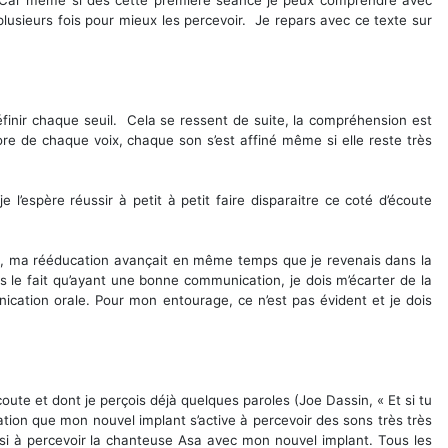
 plusieurs fois pour mieux les percevoir. Je repars avec ce texte sur
éfinir chaque seuil. Cela se ressent de suite, la compréhension est
nore de chaque voix, chaque son s’est affiné même si elle reste très
espère réussir à petit à petit faire disparaitre ce coté d’écoute
ue, ma rééducation avançait en même temps que je revenais dans la
ns le fait qu’ayant une bonne communication, je dois m’écarter de la
cation orale. Pour mon entourage, ce n’est pas évident et je dois
oute et dont je perçois déjà quelques paroles (Joe Dassin, « Et si tu
nsation que mon nouvel implant s’active à percevoir des sons très très
ussi à percevoir la chanteuse Asa avec mon nouvel implant. Tous les