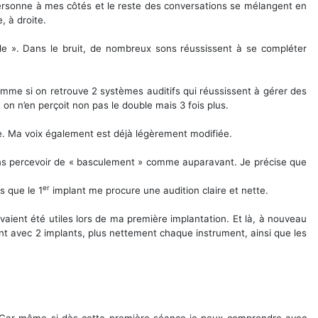
personne à mes côtés et le reste des conversations se mélangent en
, à droite.
ole ». Dans le bruit, de nombreux sons réussissent à se compléter
omme si on retrouve 2 systèmes auditifs qui réussissent à gérer des
n n’en perçoit non pas le double mais 3 fois plus.
que. Ma voix également est déjà légèrement modifiée.
 sans percevoir de « basculement » comme auparavant. Je précise que
er
s que le 1
implant me procure une audition claire et nette.
aient été utiles lors de ma première implantation. Et là, à nouveau
nt avec 2 implants, plus nettement chaque instrument, ainsi que les
. Car même si dès cette première séance je peux comprendre avec