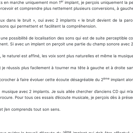
er
mets en marche uniquement mon 1
implant, je perçois uniquement la 
ercevoir et comprendre plus nettement plusieurs conversions, à gauche
x dans le bruit », oui avec 2 implants « le bruit devient de la par
e sons qui permettent et facilitent la compréhension.
e possibilité de localisation des sons qui est de suite perceptible c
t. Si avec un implant on perçoit une partie du champ sonore avec 2 o
s, le naturel est affiné, les voix sont plus naturelles et même la musi
tout je réussis plus facilement à tourner ma tête à gauche et à droite
ème
accrocher à faire évoluer cette écoute désagréable du 2
implant alor
 musique avec 2 implants. Je suis allée chercher d’anciens CD qui m’av
ocure. Pour tous ces essais d’écoute musicale, je perçois dès à prése
 et j’en comprends tout son sens.
ème
ur guider le travail d’écoute du 2
implant qui doit être effectué