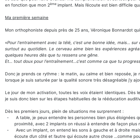
ème
en fonction que mon 2
implant. Mais l’écoute est bien difficile 
Ma première semaine
Mon orthophoniste depuis près de 25 ans, Véronique Bonnardot qui m
«
Pour l'entrainement avec la télé, c'est une bonne idée, mais… sur d
surtout au quotidien. Le cerveau aime bien les expériences agréab
quelques heures dès que tu ressens une gêne.
Et… tout doux pour l'entraînement…c'est comme ca que tu progress
Donc je prends ce rythme : le matin, au calme et bien reposée, je 
lorsque je suis saturée par la qualité sonore très désagréable j’y aj
Le jour de mon activation, toutes les voix étaient identiques. Dès 
je suis donc bien sur les étapes habituelles de la rééducation auditiv
Dès les premiers jours, plein de situations me surprennent :
-
A table, je peux entendre les personnes bien plus éloignées 
proximité, avec 2 implants on réussi à entendre de façon plus n
-
Avec un implant, on entend les sons à gauche et à droite mais
écoute d’un côté et l’autre qui écoute autre chose …comme pou