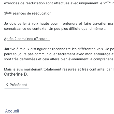
ème
exercices de rééducation sont effectués avec uniquement le 2
im
ème
3
séances de rééducation :
Je dois parler à voix haute pour m’entendre et faire travailler ma
connaissance du contexte. Un peu plus difficile quand même …
Après 2 semaines d’écoute :
J’arrive à mieux distinguer et reconnaitre les différentes voix. Je
peux toujours pas communiquer facilement avec mon entourage a
sont très déformées et cela altère bien évidemment la compréhens
Mais je suis maintenant totalement rassurée et très confiante, car 
Catherine D.
Article précédent : Hélène, implantée en février 2015
Précédent
Accueil