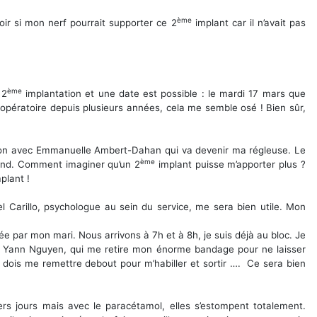
ème
oir si mon nerf pourrait supporter ce 2
implant car il n’avait pas
ème
 2
implantation et une date est possible : le mardi 17 mars que
 opératoire depuis plusieurs années, cela me semble osé ! Bien sûr,
ltation avec Emmanuelle Ambert-Dahan qui va devenir ma régleuse. Le
ème
fond. Comment imaginer qu’un 2
implant puisse m’apporter plus ?
plant !
l Carillo, psychologue au sein du service, me sera bien utile. Mon
e par mon mari. Nous arrivons à 7h et à 8h, je suis déjà au bloc. Je
e Dr Yann Nguyen, qui me retire mon énorme bandage pour ne laisser
e dois me remettre debout pour m’habiller et sortir …. Ce sera bien
rs jours mais avec le paracétamol, elles s’estompent totalement.