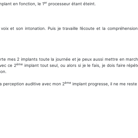
er
plant en fonction, le 1
processeur étant éteint.
 voix et son intonation. Puis je travaille l’écoute et la compréhensi
 porte mes 2 implants toute la journée et je peux aussi mettre en mar
ème
vec ce 2
implant tout seul, ou alors si je le fais, je dois faire ré
ion.
ème
la perception auditive avec mon 2
implant progresse, il ne me reste 