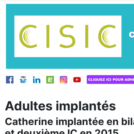
Adultes implantés
Catherine implantée en bila
et deuxième IC en 2015