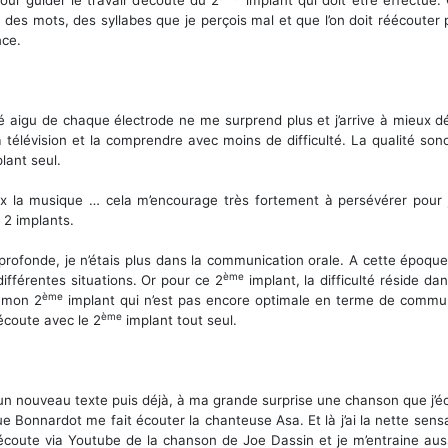
en des mots, des syllabes que je perçois mal et que l’on doit réécouter
nce.
té aigu de chaque électrode ne me surprend plus et j’arrive à mieux d
la télévision et la comprendre avec moins de difficulté. La qualité so
lant seul.
la musique … cela m’encourage très fortement à persévérer pour je l’
 2 implants.
 profonde, je n’étais plus dans la communication orale. A cette époq
ème
fférentes situations. Or pour ce 2
implant, la difficulté réside da
ème
c mon 2
implant qui n’est pas encore optimale en terme de communi
ème
écoute avec le 2
implant tout seul.
’un nouveau texte puis déjà, à ma grande surprise une chanson que j’éc
ique Bonnardot me fait écouter la chanteuse Asa. Et là j’ai la nette se
 l’écoute via Youtube de la chanson de Joe Dassin et je m’entraine a