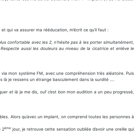
qui va assurer ma rééducation, m’écrit ce qu’il faut :
plus confortable avec les 2, n'hésite pas à les porter simultanément,
especte aussi les douleurs au niveau de la cicatrice et enlève le
on, via mon système FM, avec une compréhension très aléatoire. Puis
s là je ressens un étrange basculement dans la surdité ….
guer et là je me dis, ouf c’est bon mon audition a un peu progressé,
ibles. Alors qu’avec un implant, on comprend toutes les personnes à
ème
e 2
jour, je retrouve cette sensation oubliée d’avoir une oreille qui