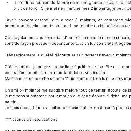
-
Lors d’une réunion de famille dans une grande pièce, si je 
bruit de fond. Si je mets en marche mes 2 implants, je peux p
J’avais souvent entendu dire « avec 2 implants, on comprend mieu
permettant de diminuer le bruit de fond brouillé en identification d
C’est également une sensation d’immersion dans le monde sonore, un
sons de façon presque indépendante tout en les complétant égalemen
Très rapidement la qualité d’écoute se fait ressentir avec 2 implant
Côté équilibre, je perçois un meilleur équilibre de ma tête et sur
ce problème était lié à un important déficit vestibulaire.
er
Mais la mise en marche de mon 1
implant est bien loin, je dois m’
Un ami bi-implanté me suggère malgré tout de tenter l’écoute de la
je me sens submergée par l’émotion que cette écoute si riche me pr
paroles.
Je crois que le terme « meilleure discrimination » est bien à propos
ère
1
séance de rééducation :
Pourquoi refaire des séances de rééducation ? Tout simplement po