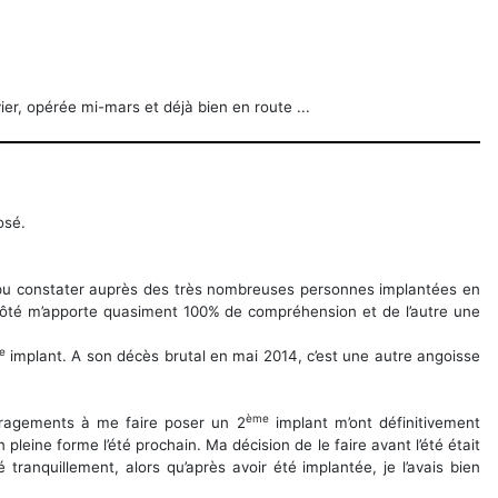
r, opérée mi-mars et déjà bien en route ...
osé.
i pu constater auprès des très nombreuses personnes implantées en
un côté m’apporte quasiment 100% de compréhension et de l’autre une
e
implant. A son décès brutal en mai 2014, c’est une autre angoisse
ème
uragements à me faire poser un 2
implant m’ont définitivement
 pleine forme l’été prochain. Ma décision de le faire avant l’été était
tranquillement, alors qu’après avoir été implantée, je l’avais bien