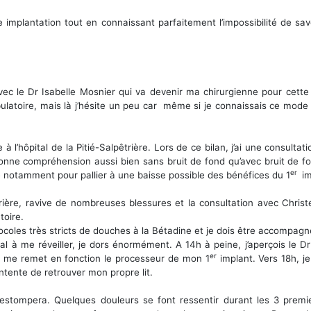
e implantation tout en connaissant parfaitement l’impossibilité de sav
 avec le Dr Isabelle Mosnier qui va devenir ma chirurgienne pour cette
bulatoire, mais là j’hésite un peu car même si je connaissais ce mode
 à l’hôpital de la Pitié-Salpêtrière. Lors de ce bilan, j’ai une consu
onne compréhension aussi bien sans bruit de fond qu’avec bruit de 
er
e notamment pour pallier à une baisse possible des bénéfices du 1
im
ère, ravive de nombreuses blessures et la consultation avec Christe
toire.
ocoles très stricts de douches à la Bétadine et je dois être accompagné
 mal à me réveiller, je dors énormément. A 14h à peine, j’aperçois l
er
on me remet en fonction le processeur de mon 1
implant. Vers 18h, j
contente de retrouver mon propre lit.
stompera. Quelques douleurs se font ressentir durant les 3 premie