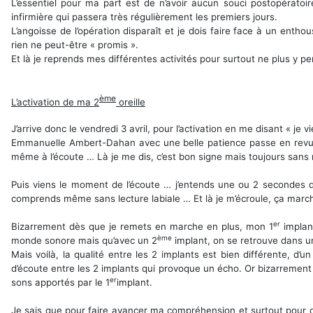
L’essentiel pour ma part est de n’avoir aucun souci postopératoir
infirmière qui passera très régulièrement les premiers jours.
L’angoisse de l’opération disparaît et je dois faire face à un enth
rien ne peut-être « promis ».
Et là je reprends mes différentes activités pour surtout ne plus y p
ème
L’activation de ma 2
oreille
J’arrive donc le vendredi 3 avril, pour l’activation en me disant « je v
Emmanuelle Ambert-Dahan avec une belle patience passe en revue le
même à l’écoute … Là je me dis, c’est bon signe mais toujours sans 
Puis viens le moment de l’écoute … j’entends une ou 2 secondes de
comprends même sans lecture labiale … Et là je m’écroule, ça mar
er
Bizarrement dès que je remets en marche en plus, mon 1
implan
ème
monde sonore mais qu’avec un 2
implant, on se retrouve dans 
Mais voilà, la qualité entre les 2 implants est bien différente, d’u
d’écoute entre les 2 implants qui provoque un écho. Or bizarrement
er
sons apportés par le 1
implant.
Je sais que pour faire avancer ma compréhension et surtout pour qu