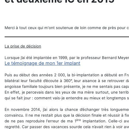
Merci à tout ceux qui m'ont soutenue de loin comme de près pour c
La prise de décision
Lorsque j’ai été implantée en 1999, par le professeur Bernard Meyer 
Le témoignage de mon 1er implant
Puis au début des années 2 000, la bi-implantation a débuté en F
bilatéral leur faculté d’écoute à 360°, leur aisance à se retrouve
angoisse familiale toujours bien présente, je ne me sentais pas capa
En effet, je percevais dans les yeux de ma mère surtout, une terrib
qui se fait jour : comment vais-je entendre au mieux et longtemps s
En novembre 2014, j’ai alors la chance d’échanger très longuem
convaincu. Il ne me restait plus que la décision finale et réussir à f
ère
de ne pas reproduire l'erreur de ma 1
implantation. Celle-ci av
regretté. Car passer des vacances sourde cela n’avait rien à voir