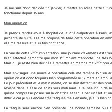
Je me suis donc décidée fin janvier, à mettre en route cette futur
fonctionné depuis 15 ans.
Mon opération
Je prends rendez-vous à l’hôpital de la Pitié-Salpêtrière à Paris,
j’accepte de suite. Elle me propose de faire cette opération en am
elle me rassure et je lui fais confiance.
ème
En vue de cette 2
implantation, une journée d’examens est fixée
er
bilan effectué démontre que mon 1
implant m’apporte une très b
ème
Mais oui je reste bien décidée à remettre en marche ma 2
oreill
Mais envisager une nouvelle opération cela me ramène loin en arri
opération est donc toujours bien programmée le 17 mars en ambula
Le jour précédent et le matin même, on se doit d’effectuer des prot
reviens dans la salle de soins vers midi mais là j’ai beaucoup de
qu’une compresse posée sur la cicatrice et tenue par un filet et 
difficile car je suis encore très fatiguée mais ensuite, je suis bien 
La fatigue sera encore bien présente une bonne semaine puis s’e