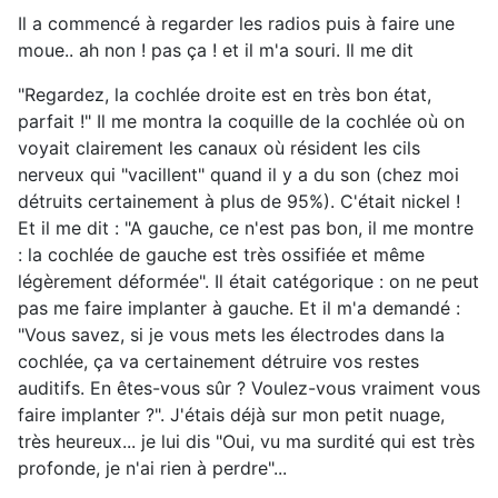
Il a commencé à regarder les radios puis à faire une
moue.. ah non ! pas ça ! et il m'a souri. Il me dit
"Regardez, la cochlée droite est en très bon état,
parfait !" Il me montra la coquille de la cochlée où on
voyait clairement les canaux où résident les cils
nerveux qui "vacillent" quand il y a du son (chez moi
détruits certainement à plus de 95%). C'était nickel !
Et il me dit : "A gauche, ce n'est pas bon, il me montre
: la cochlée de gauche est très ossifiée et même
légèrement déformée". Il était catégorique : on ne peut
pas me faire implanter à gauche. Et il m'a demandé :
"Vous savez, si je vous mets les électrodes dans la
cochlée, ça va certainement détruire vos restes
auditifs. En êtes-vous sûr ? Voulez-vous vraiment vous
faire implanter ?". J'étais déjà sur mon petit nuage,
très heureux... je lui dis "Oui, vu ma surdité qui est très
profonde, je n'ai rien à perdre"...