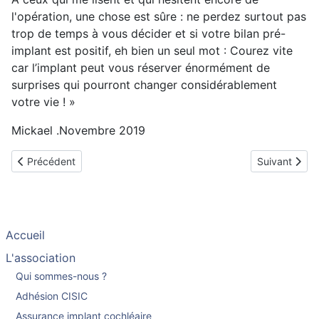
l'opération, une chose est sûre : ne perdez surtout pas
trop de temps à vous décider et si votre bilan pré-
implant est positif, eh bien un seul mot : Courez vite
car l’implant peut vous réserver énormément de
surprises qui pourront changer considérablement
votre vie ! »
Mickael .Novembre 2019
Article précédent : Thierry implanté en avril 2010
Article suiva
Précédent
Suivant
Accueil
L'association
Qui sommes-nous ?
Adhésion CISIC
Assurance implant cochléaire