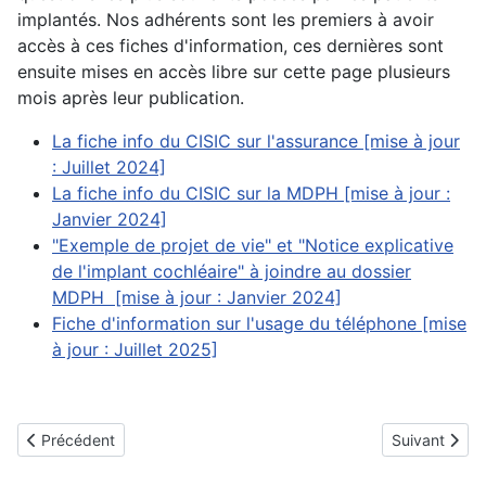
implantés. Nos adhérents sont les premiers à avoir
accès à ces fiches d'information, ces dernières sont
ensuite mises en accès libre sur cette page plusieurs
mois après leur publication.
La fiche info du CISIC sur l'assurance [mise à jour
: Juillet 2024]
La fiche info du CISIC sur la MDPH [mise à jour :
Janvier 2024]
"Exemple de projet de vie" et "Notice explicative
de l'implant cochléaire" à joindre au dossier
MDPH [mise à jour : Janvier 2024]
Fiche d'information sur l'usage du téléphone [mise
à jour : Juillet 2025]
Article précédent : Nos enquêtes
Article suivan
Précédent
Suivant