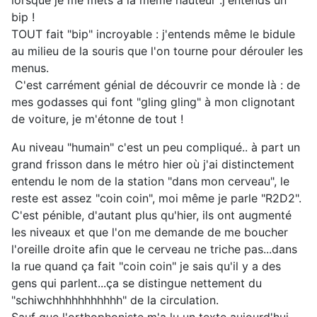
lorsque je me mets à la même hauteur :j'entends un
bip !
TOUT fait "bip" incroyable : j'entends même le bidule
au milieu de la souris que l'on tourne pour dérouler les
menus.
C'est carrément génial de découvrir ce monde là : de
mes godasses qui font "gling gling" à mon clignotant
de voiture, je m'étonne de tout !
Au niveau "humain" c'est un peu compliqué.. à part un
grand frisson dans le métro hier où j'ai distinctement
entendu le nom de la station "dans mon cerveau", le
reste est assez "coin coin", moi même je parle "R2D2".
C'est pénible, d'autant plus qu'hier, ils ont augmenté
les niveaux et que l'on me demande de me boucher
l'oreille droite afin que le cerveau ne triche pas...dans
la rue quand ça fait "coin coin" je sais qu'il y a des
gens qui parlent...ça se distingue nettement du
"schiwchhhhhhhhhhh" de la circulation.