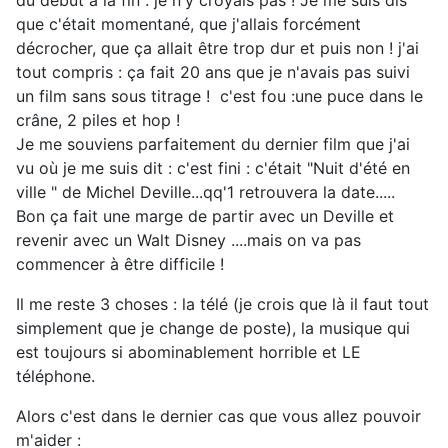
du début à la fin : je n'y croyais pas ! Je me suis dis
que c'était momentané, que j'allais forcément
décrocher, que ça allait être trop dur et puis non ! j'ai
tout compris : ça fait 20 ans que je n'avais pas suivi
un film sans sous titrage ! c'est fou :une puce dans le
crâne, 2 piles et hop !
Je me souviens parfaitement du dernier film que j'ai
vu où je me suis dit : c'est fini : c'était "Nuit d'été en
ville " de Michel Deville...qq'1 retrouvera la date.....
Bon ça fait une marge de partir avec un Deville et
revenir avec un Walt Disney ....mais on va pas
commencer à être difficile !
Il me reste 3 choses : la télé (je crois que là il faut tout
simplement que je change de poste), la musique qui
est toujours si abominablement horrible et LE
téléphone.
Alors c'est dans le dernier cas que vous allez pouvoir
m'aider :