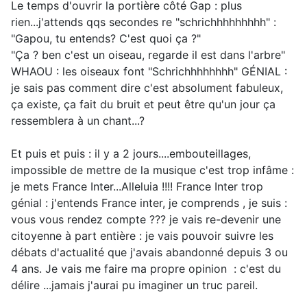
Le temps d'ouvrir la portière côté Gap : plus
rien...j'attends qqs secondes re "schrichhhhhhhhh" :
"Gapou, tu entends? C'est quoi ça ?"
"Ça ? ben c'est un oiseau, regarde il est dans l'arbre"
WHAOU : les oiseaux font "Schrichhhhhhhh" GÉNIAL :
je sais pas comment dire c'est absolument fabuleux,
ça existe, ça fait du bruit et peut être qu'un jour ça
ressemblera à un chant...?
Et puis et puis : il y a 2 jours....embouteillages,
impossible de mettre de la musique c'est trop infâme :
je mets France Inter...Alleluia !!!! France Inter trop
génial : j'entends France inter, je comprends , je suis :
vous vous rendez compte ??? je vais re-devenir une
citoyenne à part entière : je vais pouvoir suivre les
débats d'actualité que j'avais abandonné depuis 3 ou
4 ans. Je vais me faire ma propre opinion : c'est du
délire ...jamais j'aurai pu imaginer un truc pareil.