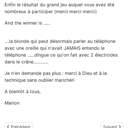
Enfin le résultat du grand jeu auquel vous avez été
nombreux à participer (merci merci merci)
And the winner is ......
....la blonde qui peut désormais parler au téléphone
avec une oreille qui n'avait JAMAIS entendu le
téléphone ......dingue ce qu'on fait avec 2 électrodes
dans le crâne.............
Je n'en demande pas plus : merci à Dieu et à la
technique sans oublier marichéri
A bientôt à tous,
Marion
Article précédent : Marie, implantée en aout 2012
Article suiva
Précédent
Suivant