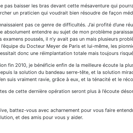
e pas baisser les bras devant cette mésaventure qui pourrai
her un praticien qui voudrait bien résoudre de façon médic
naissaient pas ce genre de difficultés. J’ai profité d’une ré
ire absolument entendre au sujet de mon problème paraissan
 examens poussés, il n’y avait pas un mais plusieurs problè
 de l’équipe du Docteur Meyer de Paris et lui-même, les pionn
essitait donc une réimplantation totale mais toujours risqué
 fin 2010, je bénéficie enfin de la meilleure écoute la plus
epuis la solution du bandeau serre-tête, et la solution mirac
n suis vraiment ravie, grâce à eux, et la ténacité et le réc
stes de cette dernière opération seront plus à l’écoute dés
rive, battez-vous avec acharnement pour vous faire entendr
ution, et des amis pour vous y aider.