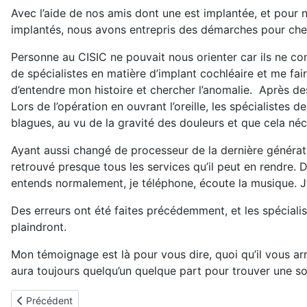
Avec l’aide de nos amis dont une est implantée, et pour n
implantés, nous avons entrepris des démarches pour cherc
Personne au CISIC ne pouvait nous orienter car ils ne con
de spécialistes en matière d’implant cochléaire et me fa
d’entendre mon histoire et chercher l’anomalie. Après des
Lors de l’opération en ouvrant l’oreille, les spécialistes
blagues, au vu de la gravité des douleurs et que cela néc
Ayant aussi changé de processeur de la dernière génération
retrouvé presque tous les services qu’il peut en rendre. D
entends normalement, je téléphone, écoute la musique. J’e
Des erreurs ont été faites précédemment, et les spéciali
plaindront.
Mon témoignage est là pour vous dire, quoi qu’il vous ar
aura toujours quelqu’un quelque part pour trouver une sol
Article précédent : Guillaume implanté en Novembre 2003
Précédent