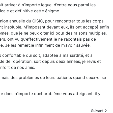
t arriver à n’importe lequel d’entre nous parmi les
ale et définitive cette énigme.
union annuelle du CISIC, pour rencontrer tous les corps
t insoluble. M’imposant devant eux, ils ont accepté enfin
mes, que je ne peux citer ici pour des raisons multiples.
iers, ont vu qu’effectivement je ne racontais pas de
e. Je les remercie infiniment de m’avoir sauvée.
 confortable qui soit, adaptée à ma surdité, et ai
le de l’opération, soit depuis deux années, je revis et
onfort de nos amis.
ormais des problèmes de leurs patients quand ceux-ci se
e dans n’importe quel problème vous atteignant, il y
Article suiva
Suivant