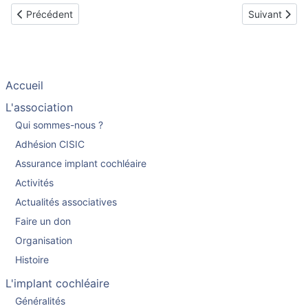
Article précédent : Nadine implantée en janvier 2008
Article suiva
Précédent
Suivant
Accueil
L'association
Qui sommes-nous ?
Adhésion CISIC
Assurance implant cochléaire
Activités
Actualités associatives
Faire un don
Organisation
Histoire
L'implant cochléaire
Généralités