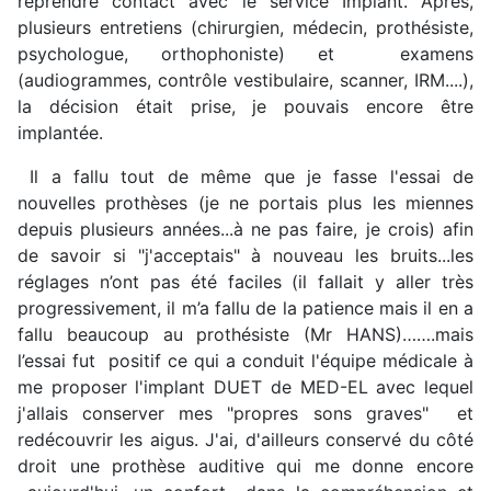
reprendre contact avec le service Implant. Après,
plusieurs entretiens (chirurgien, médecin, prothésiste,
psychologue, orthophoniste) et examens
(audiogrammes, contrôle vestibulaire, scanner, IRM....),
la décision était prise, je pouvais encore être
implantée.
Il a fallu tout de même que je fasse l'essai de
nouvelles prothèses (je ne portais plus les miennes
depuis plusieurs années...à ne pas faire, je crois) afin
de savoir si "j'acceptais" à nouveau les bruits...les
réglages n’ont pas été faciles (il fallait y aller très
progressivement, il m’a fallu de la patience mais il en a
fallu beaucoup au prothésiste (Mr HANS)…….mais
l’essai fut positif ce qui a conduit l'équipe médicale à
me proposer l'implant DUET de MED-EL avec lequel
j'allais conserver mes "propres sons graves" et
redécouvrir les aigus. J'ai, d'ailleurs conservé du côté
droit une prothèse auditive qui me donne encore