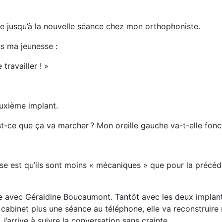
le jusqu’à la nouvelle séance chez mon orthophoniste.
ns ma jeunesse :
travailler ! »
euxième implant.
st-ce que ça va marcher ? Mon oreille gauche va-t-elle fon
rise est qu’ils sont moins « mécaniques » que pour la préc
 avec Géraldine Boucaumont. Tantôt avec les deux implants,
cabinet plus une séance au téléphone, elle va reconstruire 
j’arrive à suivre la conversation sans crainte.