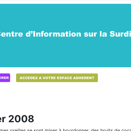
er 2008
mes oreilles se sont mises à bourdonner, des bruits de coc