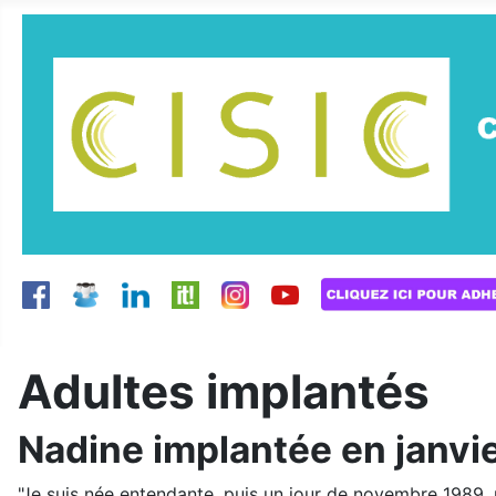
Adultes implantés
Nadine implantée en janvi
"Je suis née entendante, puis un jour de novembre 1989, 