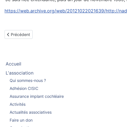
https://web.archive.org/web/20121022021639/http://n
Article précédent : Pascale implantée bilatérale en septembre 
Précédent
Accueil
L'association
Qui sommes-nous ?
Adhésion CISIC
Assurance implant cochléaire
Activités
Actualités associatives
Faire un don