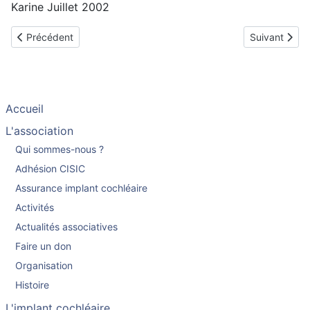
Karine Juillet 2002
Article précédent : Catherine implantée en Octobre 1999
Article suiva
Précédent
Suivant
Accueil
L'association
Qui sommes-nous ?
Adhésion CISIC
Assurance implant cochléaire
Activités
Actualités associatives
Faire un don
Organisation
Histoire
L'implant cochléaire