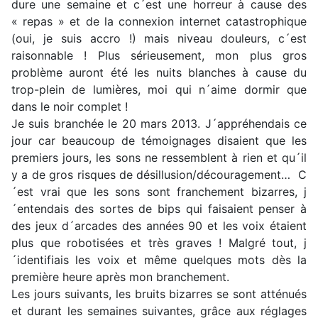
dure une semaine et c´est une horreur à cause des
« repas » et de la connexion internet catastrophique
(oui, je suis accro !) mais niveau douleurs, c´est
raisonnable ! Plus sérieusement, mon plus gros
problème auront été les nuits blanches à cause du
trop-plein de lumières, moi qui n´aime dormir que
dans le noir complet !
Je suis branchée le 20 mars 2013. J´appréhendais ce
jour car beaucoup de témoignages disaient que les
premiers jours, les sons ne ressemblent à rien et qu´il
y a de gros risques de désillusion/découragement… C
´est vrai que les sons sont franchement bizarres, j
´entendais des sortes de bips qui faisaient penser à
des jeux d´arcades des années 90 et les voix étaient
plus que robotisées et très graves ! Malgré tout, j
´identifiais les voix et même quelques mots dès la
première heure après mon branchement.
Les jours suivants, les bruits bizarres se sont atténués
et durant les semaines suivantes, grâce aux réglages