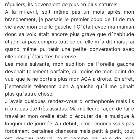
réguliers, ils devenaient de plus en plus naturels.
A la mi-avril, soit même pas un mois après mon
branchement, je passais le premier coup de fil de ma
vie avec mon oreille gauche ! C´était avec ma maman
donc sa voix était encore plus grave que d´habitude
et je n´ai pas compris tout ce qu´elle m´a dit mais j´ai
quand même pu tenir une petite conversation avec
elle donc j´étais très heureuse.
Les mois suivants, mon audition de l´oreille gauche
devenait tellement parfaite, du moins de mon point de
vue, que je ne portais plus mon ACA à droite. En effet,
j´entendais tellement bien à gauche qu´il me gênait
plus qu´autre chose.
J´avais quelques rendez-vous d´orthophonie mais ils
n´ont pas été très assidus. Ma meilleure façon de faire
travailler mon oreille était d´écouter de la musique à
longueur de journée. Au début, je ne reconnaissais pas
forcément certaines chansons mais petit à petit, tout
est devenu naturel, tout comme les voix de mes