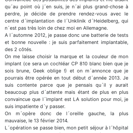
qu´au point où j´en suis, je n´ai plus grand-chose à
perdre, je décide de prendre rendez-vous avec le
centre d´implantation de l´Unklinik d´Heidelberg, qui
n´est pas très loin de chez moi en Allemagne.
A l´automne 2012, je passe donc une batterie de tests
et bonne nouvelle : je suis parfaitement implantable,
des 2 côtés.
On me laisse choisir la marque et la couleur de mon
implant (ce sera un cochléar CP 810 blanc bien que je
sois brune, Geek oblige !) et on m´annonce que je
pourrais être opérée en tout début d´année 2013. Je
suis contente parce que je pensais qu´il y aurait
beaucoup plus d´attente mais étant de plus en plus
convaincue que l´implant est LA solution pour moi, je
suis impatiente d´y passer.
On m´opère donc de l´oreille gauche, la plus
mauvaise, le 13 février 2014.
L´opération se passe bien, mon petit séjour à l´hôpital