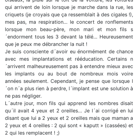
qui arrivent de loin lorsque je marche dans la rue, les
criquets (je croyais que ça ressemblait à des cigales !),
mes pas, ma respiration… le concert de ronflements
lorsque mon beau-père, mon mari et mon fils s
´endorment tous les 3 devant la télé… Heureusement
que je peux me débrancher la nuit !
Je suis consciente d´avoir eu énormément de chance
avec mes implantations et rééducation. Certains n
´arrivent malheureusement pas à entendre mieux avec
les implants ou au bout de nombreux mois voire
années seulement. Cependant, je pense que lorsque l
´on n´a plus rien à perdre, l´implant est une solution à
ne pas négliger.
L´autre jour, mon fils qui apprend les nombres disait
qu´il avait 4 yeux et 2 oreilles… Je l´ai corrigé en lui
disant que lui a 2 yeux et 2 oreilles mais que maman a
2 yeux et 4 oreilles : 2 qui sont « kaputt » (cassées) et
2 qui les remplacent ! ;)