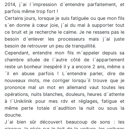
2014, j´ai l´impression d´entendre parfaitement, et
parfois même trop fort !
Certains jours, lorsque je suis fatiguée ou que mon fils
s´en donne à cœur joie, j´ai du mal à supporter tout
ce bruit et je recherche le calme. Je ne ressens pas le
besoin d´enlever les processeurs mais j´ai juste
besoin de retrouver un peu de tranquillité.
Cependant, entendre mon fils m´appeler depuis sa
chambre située de l´autre côté de l´appartement
reste un bonheur inespéré il y a encore 2 ans, même s
´il en abuse parfois ! L´entendre parler, dire de
nouveaux mots, me corriger lorsqu´il trouve que je
prononce mal un mot en allemand vaut toutes les
opérations, nuits blanches, douleurs, heures d´attente
à l´Uniklinik pour mes rdv et réglages, fatigue et
même perte totale d´audition la nuit ou sous la
douche.
J´ai bien sûr découvert beaucoup de sons : les
oiseaux, la pluie sur le toit de la voiture, les voitures