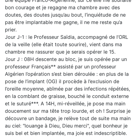
une équipe Franco-Algérienne, sur ce elle me souhaite
bon courage et je regagne ma chambre avec des
doutes, des doutes jusqu’au bout, l’inquiétude de ne
pas être implantable me gagne, il ne me reste qu’a
prier.
Jour J-1 : le Professeur Saïdia, accompagné de l’ORL
de la veille (elle était toute sourire), vient dans ma
chambre me rassurer que je serais opérer le 15.
Jour J : 08H descente au bloc, je suis opérée par un
professeur Français** assisté par un professeur
Algérien l’opération s’est bien déroulée : en plus de la
pose de l’implant (OG) il procède à l’exclusion de
l’oreille moyenne, abîmée par des infections répétées,
en la comblant de graisse, bouché le conduit externe
et le suturé***. A 14H, mi-réveillée, je pose ma main
doucement sur ma tête trop lourde, et oh ! Surprise je
découvre un bandage, je relève tout de suite ma main
au ciel: "louange à Dieu, Dieu merci", quel bonheur je
suis bel et bien implantée, ma joie est indescriptible.