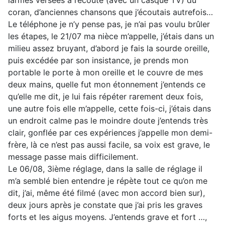
larmes versées à l’écoute (avec un casque TV) du
coran, d’anciennes chansons que j’écoutais autrefois…
Le téléphone je n’y pense pas, je n’ai pas voulu brûler
les étapes, le 21/07 ma nièce m’appelle, j’étais dans un
milieu assez bruyant, d’abord je fais la sourde oreille,
puis excédée par son insistance, je prends mon
portable le porte à mon oreille et le couvre de mes
deux mains, quelle fut mon étonnement j’entends ce
qu’elle me dit, je lui fais répéter rarement deux fois,
une autre fois elle m’appelle, cette fois-ci, j’étais dans
un endroit calme pas le moindre doute j’entends très
clair, gonflée par ces expériences j’appelle mon demi-
frère, là ce n’est pas aussi facile, sa voix est grave, le
message passe mais difficilement.
Le 06/08, 3ième réglage, dans la salle de réglage il
m’a semblé bien entendre je répète tout ce qu’on me
dit, j’ai, même été filmé (avec mon accord bien sur),
deux jours après je constate que j’ai pris les graves
forts et les aigus moyens. J’entends grave et fort …,