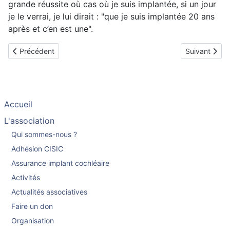
grande réussite où cas où je suis implantée, si un jour
je le verrai, je lui dirait : "que je suis implantée 20 ans
après et c’en est une".
Article précédent : Véronique implantée en mars 2002 et réimpla
Article suiva
Précédent
Suivant
Accueil
L'association
Qui sommes-nous ?
Adhésion CISIC
Assurance implant cochléaire
Activités
Actualités associatives
Faire un don
Organisation