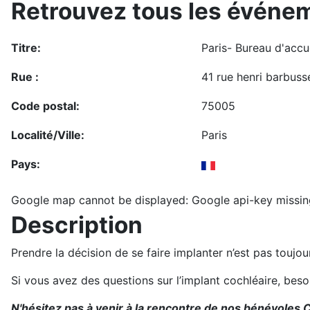
Retrouvez tous les événem
Titre:
Paris- Bureau d'accue
Rue :
41 rue henri barbuss
Code postal:
75005
Localité/Ville:
Paris
Pays:
Google map cannot be displayed: Google api-key missin
Description
Prendre la décision de se faire implanter n’est pas toujo
Si vous avez des questions sur l’implant cochléaire, bes
N'hésitez pas à venir à la rencontre de nos bénévoles C