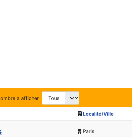
ombre à afficher
Localité/Ville
s
Paris