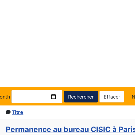
onth
Rechercher
Effacer
N
Titre
Permanence au bureau CISIC à Pari