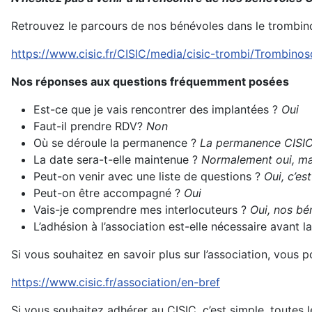
Retrouvez le parcours de nos bénévoles dans le trombin
https://www.cisic.fr/CISIC/media/cisic-trombi/Trombino
Nos réponses aux questions fréquemment posées
Est-ce que je vais rencontrer des implantées ?
Oui
Faut-il prendre RDV?
Non
Où se déroule la permanence ?
La permanence CISIC 
La date sera-t-elle maintenue ?
Normalement oui, mai
Peut-on venir avec une liste de questions ?
Oui, c’es
Peut-on être accompagné ?
Oui
Vais-je comprendre mes interlocuteurs ?
Oui, nos bén
L’adhésion à l’association est-elle nécessaire avant
Si vous souhaitez en savoir plus sur l’association, vous 
https://www.cisic.fr/association/en-bref
Si vous souhaitez adhérer au CISIC, c’est simple, toutes l