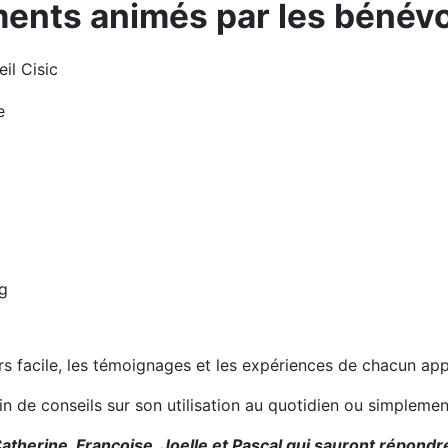
ents animés par les bénévo
il Cisic
e
g
urs facile, les témoignages et les expériences de chacun ap
oin de conseils sur son utilisation au quotidien ou simplem
atherine, Françoise, Joelle et Pascal qui sauront répondre