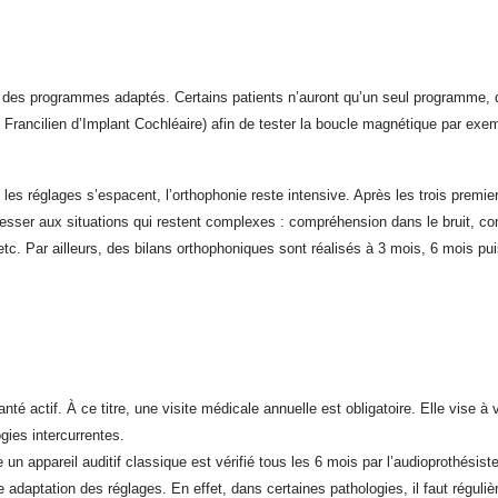
er des programmes adaptés. Certains patients n’auront qu’un seul programme, d
t Francilien d’Implant Cochléaire) afin de tester la boucle magnétique par exemp
es réglages s’espacent, l’orthophonie reste intensive. Après les trois premi
resser aux situations qui restent complexes : compréhension dans le bruit, com
tc. Par ailleurs, des bilans orthophoniques sont réalisés à 3 mois, 6 mois pui
é actif. À ce titre, une visite médicale annuelle est obligatoire. Elle vise à vé
ogies intercurrentes.
un appareil auditif classique est vérifié tous les 6 mois par l’audioprothésis
nne adaptation des réglages. En effet, dans certaines pathologies, il faut régu