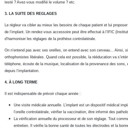
testé ? Avez-vous modifié le volume ? etc.
3. LA SUITE DES REGLAGES
Le régleur va cibler au mieux les besoins de chaque patient et lui propos
de l’implant. Un rendez-vous accessoire peut être effectué à l’IFIC (Institu
d’harmoniser les réglages de la prothèse controlatérale.
On n’entend pas avec ses oreilles, on entend avec son cerveau… Ainsi, si l
orthophonistes libérales. Quand cela est possible, la rééducation va s’inté
téléphone, écoute de la musique, localisation de la provenance des sons, e
depuis l’implantation.
4. À LONG TERME
Il est indispensable de prévoir chaque année :
Une visite médicale annuelle. L’implant est un dispositif médical implant
l’oreille controlatérale, vérifier la vaccination, être informé des pathol
La vérification annuelle du processeur et de son réglage. Tout comme 
entretien. Il vérifie la bonne santé de toutes les électrodes et la bo