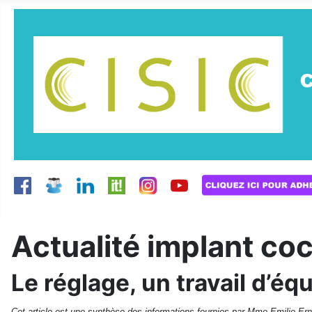
Actualité implant coc
Le réglage, un travail d’éq
Cet article est une synthèse des informations fournies par Mme Emilie Erns