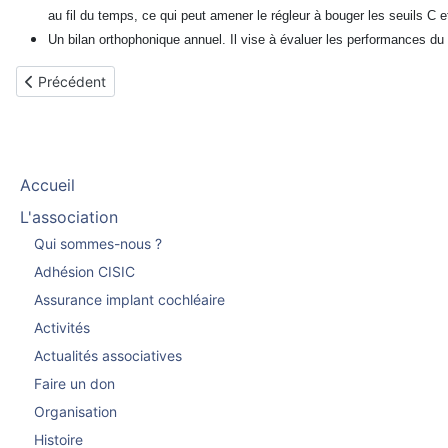
au fil du temps, ce qui peut amener le régleur à bouger les seuils C et
Un bilan orthophonique annuel. Il vise à évaluer les performances du pa
Article précédent : Le premier accord international autour de l’im
Précédent
Accueil
L'association
Qui sommes-nous ?
Adhésion CISIC
Assurance implant cochléaire
Activités
Actualités associatives
Faire un don
Organisation
Histoire