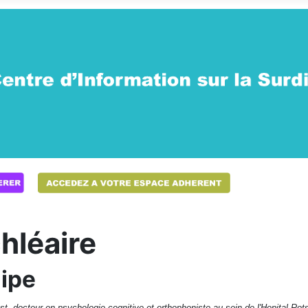
hléaire
uipe
t, docteur en psychologie cognitive et orthophoniste au sein de l'Hopital Rot