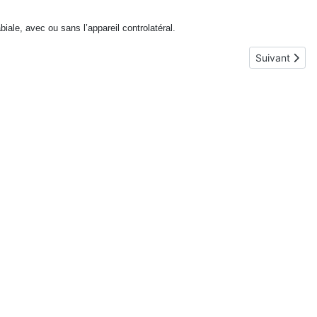
biale, avec ou sans l’appareil controlatéral.
Article suiva
Suivant