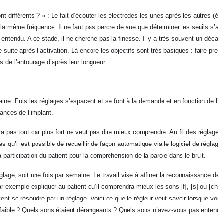
différents ? » : Le fait d’écouter les électrodes les unes après les autres (ég
 la même fréquence. Il ne faut pas perdre de vue que déterminer les seuils s’a
entendu. A ce stade, il ne cherche pas la finesse. Il y a très souvent un décal
suite après l’activation. Là encore les objectifs sont très basiques : faire pr
 de l’entourage d’après leur longueur.
e. Puis les réglages s’espacent et se font à la demande et en fonction de l’hi
mances de l’implant.
pas tout car plus fort ne veut pas dire mieux comprendre. Au fil des réglages,
qu’il est possible de recueillir de façon automatique via le logiciel de réglag
participation du patient pour la compréhension de la parole dans le bruit.
ge, soit une fois par semaine. Le travail vise à affiner la reconnaissance d
r exemple expliquer au patient qu’il comprendra mieux les sons [f], [s] ou [ch] 
uvent se résoudre par un réglage. Voici ce que le régleur veut savoir lorsque 
 trop faible ? Quels sons étaient dérangeants ? Quels sons n’avez-vous pas en