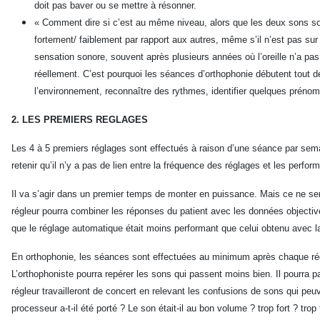
doit pas baver ou se mettre à résonner.
« Comment dire si c’est au même niveau, alors que les deux sons sont 
fortement/ faiblement par rapport aux autres, même s’il n’est pas sur
sensation sonore, souvent après plusieurs années où l’oreille n’a pas 
réellement. C’est pourquoi les séances d’orthophonie débutent tout de 
l’environnement, reconnaître des rythmes, identifier quelques prénoms
2. LES PREMIERS REGLAGES
Les 4 à 5 premiers réglages sont effectués à raison d’une séance par semain
retenir qu’il n’y a pas de lien entre la fréquence des réglages et les perfor
Il va s’agir dans un premier temps de monter en puissance. Mais ce ne sera 
régleur pourra combiner les réponses du patient avec les données objectives 
que le réglage automatique était moins performant que celui obtenu avec la 
En orthophonie, les séances sont effectuées au minimum après chaque régla
L’orthophoniste pourra repérer les sons qui passent moins bien. Il pourra pa
régleur travailleront de concert en relevant les confusions de sons qui pe
processeur a-t-il été porté ? Le son était-il au bon volume ? trop fort ?