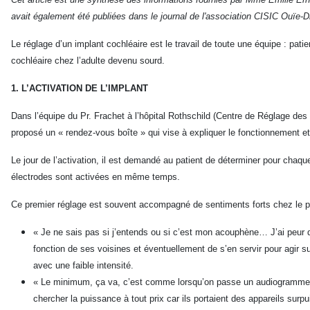
avait également été publiées
dans le journal de l'association CISIC Ouïe-Di
Le réglage d’un implant cochléaire est le travail de toute une équipe : pat
cochléaire chez l’adulte devenu sourd.
1. L’ACTIVATION DE L’IMPLANT
Dans l’équipe du Pr. Frachet à l’hôpital Rothschild (Centre de Réglage des Im
proposé un « rendez-vous boîte » qui vise à expliquer le fonctionnement et l
Le jour de l’activation, il est demandé au patient de déterminer pour chaq
électrodes sont activées en même temps.
Ce premier réglage est souvent accompagné de sentiments forts chez le pat
« Je ne sais pas si j’entends ou si c’est mon acouphène… J’ai peur de
fonction de ses voisines et éventuellement de s’en servir pour agir su
avec une faible intensité.
« Le minimum, ça va, c’est comme lorsqu’on passe un audiogramme. M
chercher la puissance à tout prix car ils portaient des appareils sur