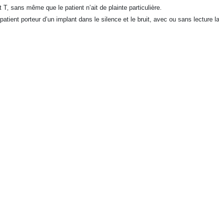
 T, sans même que le patient n’ait de plainte particulière.
tient porteur d’un implant dans le silence et le bruit, avec ou sans lecture la
plant cochléaire