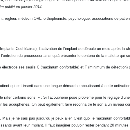
re publié en janvier 2014.
ient, régleur, médecin ORL, orthophoniste, psychologue, associations de patien
plants Cochléaires), l’activation de l’implant se déroule un mois après la chiru
’entretien du processeur ainsi qu’à présenter le contenu de la mallette qui sero
ue électrode ses seuils C (maximum confortable) et T (minimum de détection) 
ient qui est inscrit dans une longue démarche aboutissant à cette activatio
 rater certains sons. » : Si l’acouphène pose problème pour le réglage d’une él
r les acouphènes. On peut également faire reconnaître le son à un niveau confor
ais je ne sais pas jusqu’où je peux aller. C’est quoi le maximum confortabl
puissants avant leur implant. Il faut imaginer pouvoir rester pendant 20 minut