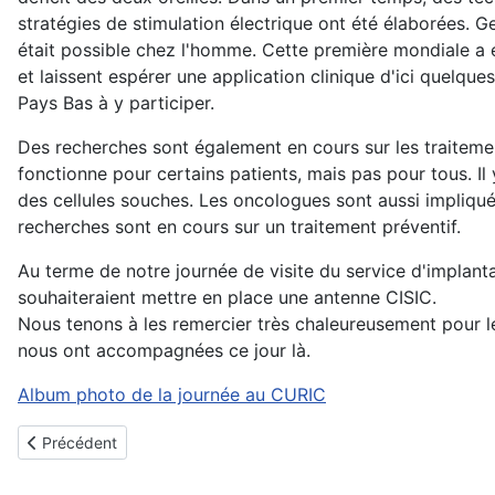
stratégies de stimulation électrique ont été élaborées. 
était possible chez l'homme. Cette première mondiale a é
et laissent espérer une application clinique d'ici quelq
Pays Bas à y participer.
Des recherches sont également en cours sur les traitemen
fonctionne pour certains patients, mais pas pour tous. Il
des cellules souches. Les oncologues sont aussi impliqués,
recherches sont en cours sur un traitement préventif.
Au terme de notre journée de visite du service d'implanta
souhaiteraient mettre en place une antenne CISIC.
Nous tenons à les remercier très chaleureusement pour leu
nous ont accompagnées ce jour là.
Album photo de la journée au CURIC
Article précédent : Visite du CISIC chez Cochlear en Australie
Précédent