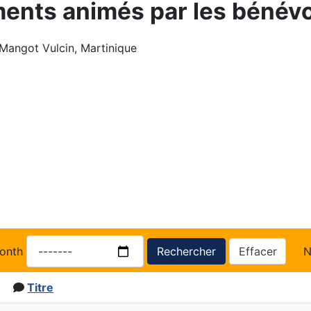
ents animés par les bénévo
 Mangot Vulcin, Martinique
onth
Rechercher
Effacer
N
Titre