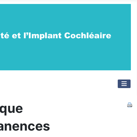
ique
manences