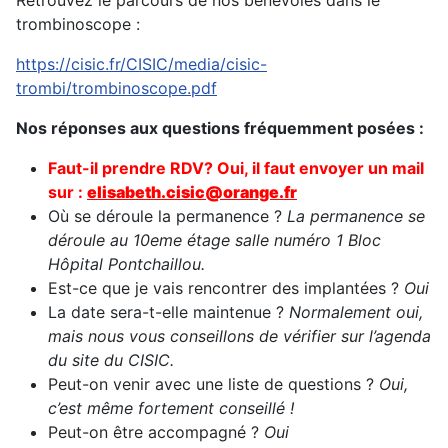
Retrouvez le parcours de nos bénévoles dans le
trombinoscope :
https://cisic.fr/CISIC/media/cisic-
trombi/trombinoscope.pdf
Nos réponses aux questions fréquemment posées :
Faut-il prendre RDV? Oui, il faut envoy
er un mail
sur :
elisabeth.cisic@orange.fr
Où se déroule la permanence ?
La permanence se
déroule au 10eme étage salle numéro 1 Bloc
Hôpital Pontchaillou.
Est-ce que je vais rencontrer des implantées ?
Oui
La date sera-t-elle maintenue ?
Normalement oui,
mais nous vous conseillons de vérifier sur l’agenda
du site du CISIC.
Peut-on venir avec une liste de questions ?
Oui,
c’est même fortement conseillé !
Peut-on être accompagné ?
Oui