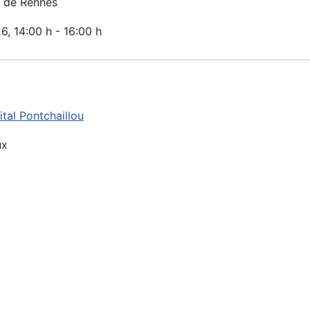
 de Rennes
26
, 14:00 h
-
16:00 h
tal Pontchaillou
ux