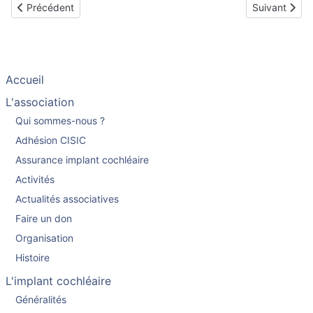
Article précédent : Explantation et réimplantation : le témoignag
Article suiva
Précédent
Suivant
Accueil
L'association
Qui sommes-nous ?
Adhésion CISIC
Assurance implant cochléaire
Activités
Actualités associatives
Faire un don
Organisation
Histoire
L'implant cochléaire
Généralités