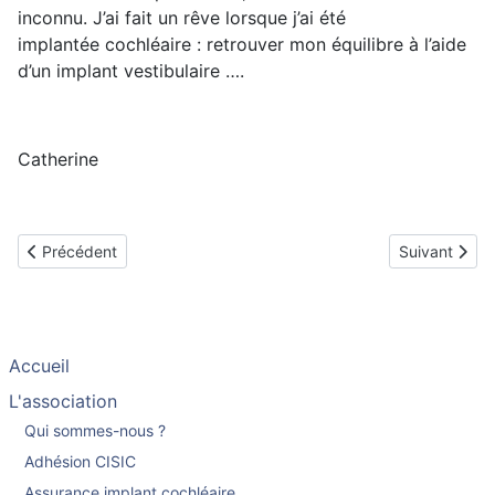
inconnu. J’ai fait un rêve lorsque j’ai été
implantée cochléaire : retrouver mon équilibre à l’aide
d’un implant vestibulaire ….
Catherine
Article précédent : IRM : retours d’expériences d'adhérents impl
Article suivan
Précédent
Suivant
Accueil
L'association
Qui sommes-nous ?
Adhésion CISIC
Assurance implant cochléaire