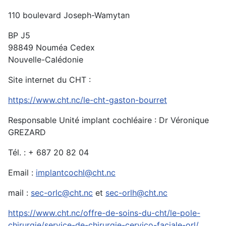
110 boulevard Joseph-Wamytan
BP J5
98849 Nouméa Cedex
Nouvelle-Calédonie
Site internet du CHT :
https://www.cht.nc/le-cht-gaston-bourret
Responsable Unité implant cochléaire : Dr Véronique
GREZARD
Tél. : + 687 20 82 04
Email :
implantcochl@cht.nc
mail :
sec-orlc@cht.nc
et
sec-orlh@cht.nc
https://www.cht.nc/offre-de-soins-du-cht/le-pole-
chirurgie/service-de-chirurgie-cervico-faciale-orl/