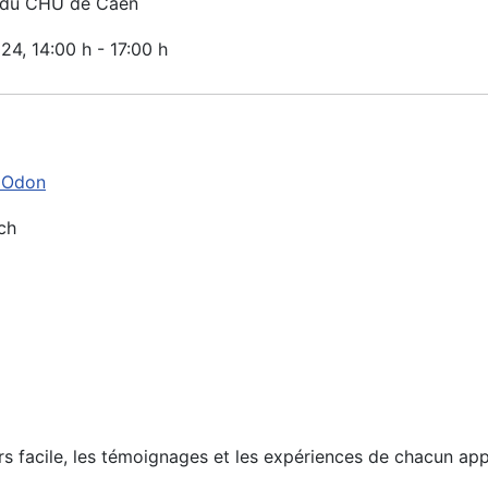
 du CHU de Caen
024
, 14:00 h
-
17:00 h
r Odon
ch
urs facile, les témoignages et les expériences de chacun ap