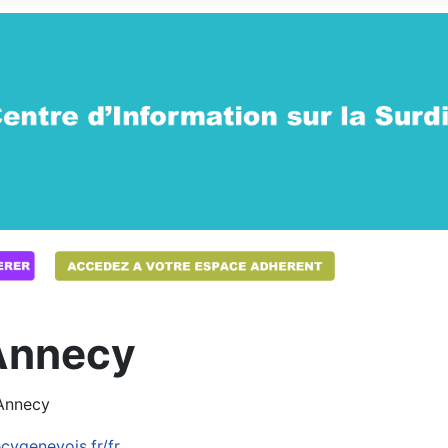
’Annecy
’Annecy
ygenevois.fr/fr...