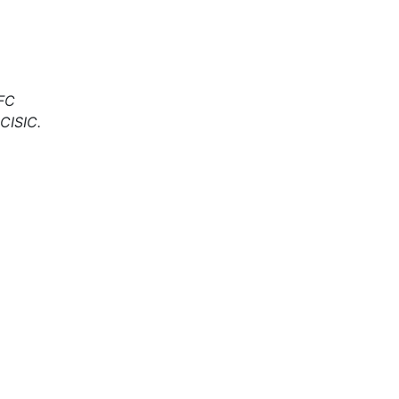
UFC
 CISIC.