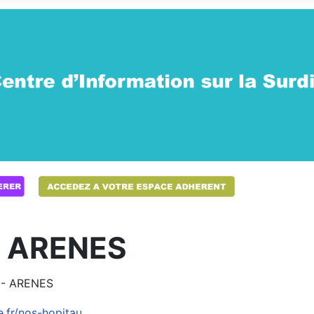
- ARENES
 - ARENES
.fr/nos-hopitau...