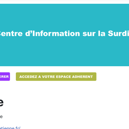
e
ne
tienne.fr/