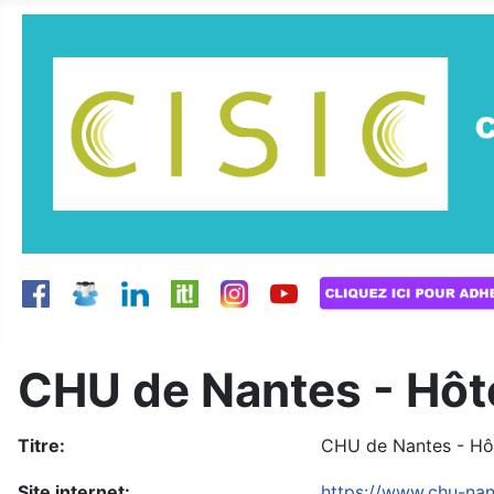
CHU de Nantes - Hôt
Titre:
CHU de Nantes - Hô
Site internet:
https://www.chu-nant