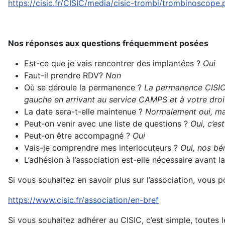
https://cisic.fr/CISIC/media/cisic-trombi/trombinoscope.
Nos réponses aux questions fréquemment posées
Est-ce que je vais rencontrer des implantées ?
Oui
Faut-il prendre RDV?
Non
Où se déroule la permanence ?
La permanence CISIC 
gauche en arrivant au service CAMPS et à votre droit
La date sera-t-elle maintenue ?
Normalement oui, mai
Peut-on venir avec une liste de questions ?
Oui, c’es
Peut-on être accompagné ?
Oui
Vais-je comprendre mes interlocuteurs ?
Oui, nos bén
L’adhésion à l’association est-elle nécessaire avant
Si vous souhaitez en savoir plus sur l’association, vous 
https://www.cisic.fr/association/en-bref
Si vous souhaitez adhérer au CISIC, c’est simple, toutes l