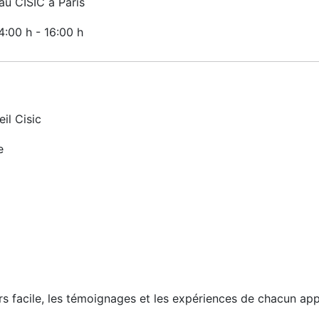
u CISIC à Paris
14:00 h
-
16:00 h
il Cisic
e
urs facile, les témoignages et les expériences de chacun ap