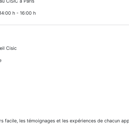
u CISIC à Paris
 14:00 h
-
16:00 h
il Cisic
e
urs facile, les témoignages et les expériences de chacun ap