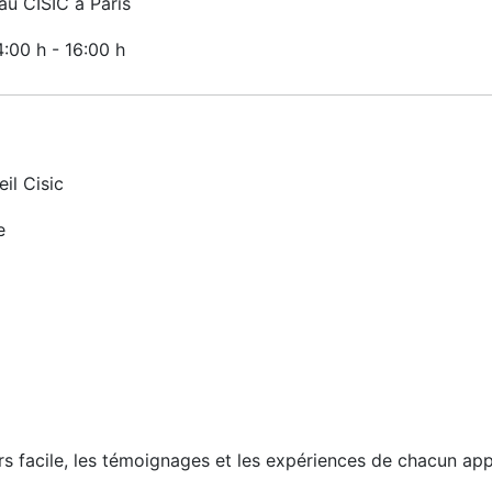
u CISIC à Paris
4:00 h
-
16:00 h
il Cisic
e
urs facile, les témoignages et les expériences de chacun ap