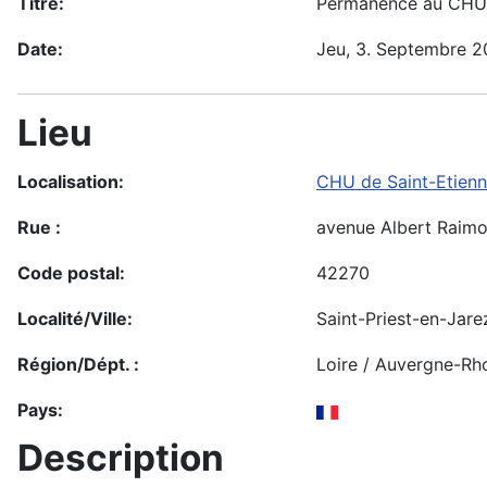
Titre:
Permanence au CHU 
Date:
Jeu, 3. Septembre 
Lieu
Localisation:
CHU de Saint-Etien
Rue :
avenue Albert Raim
Code postal:
42270
Localité/Ville:
Saint-Priest-en-Jare
Région/Dépt. :
Loire / Auvergne-Rh
Pays:
Description