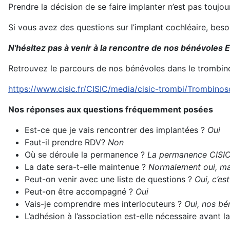
Prendre la décision de se faire implanter n’est pas toujo
Si vous avez des questions sur l’implant cochléaire, bes
N'hésitez pas à venir à la rencontre de nos bénévoles E
Retrouvez le parcours de nos bénévoles dans le trombin
https://www.cisic.fr/CISIC/media/cisic-trombi/Trombino
Nos réponses aux questions fréquemment posées
Est-ce que je vais rencontrer des implantées ?
Oui
Faut-il prendre RDV?
Non
Où se déroule la permanence ?
La permanence CISIC s
La date sera-t-elle maintenue ?
Normalement oui, mai
Peut-on venir avec une liste de questions ?
Oui, c’es
Peut-on être accompagné ?
Oui
Vais-je comprendre mes interlocuteurs ?
Oui, nos bén
L’adhésion à l’association est-elle nécessaire avant