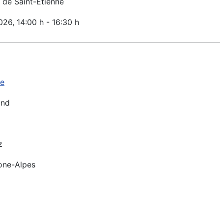
de Saint-Etienne
2026
, 14:00 h
-
16:30 h
ne
ond
z
one-Alpes