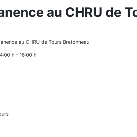
nence au CHRU de To
anence au CHRU de Tours Bretonneau
14:00 h
-
16:00 h
ours
é